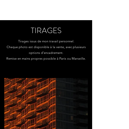
yon_de_poncins
TIRAGES
Tirages issus de mon travail personnel.
Chaque photo est disponible à la vente, avec plusieurs
options d’encadrement.
Remise en mains propres possible à Paris ou Marseille.