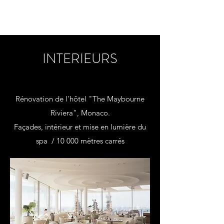
yon_de_poncins
INTERIEURS
Rénovation de l'hôtel "The Maybourne
Riviera", Monaco.
Façades, intérieur et mise en lumière du
spa / 10 000 mètres carrés