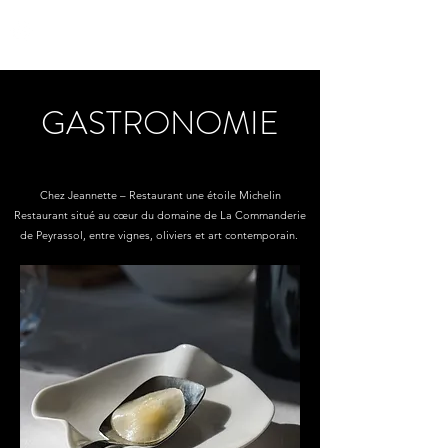
yon_de_poncins
GASTRONOMIE
Chez Jeannette – Restaurant une étoile Michelin
Restaurant situé au cœur du domaine de La Commanderie
de Peyrassol, entre vignes, oliviers et art contemporain.