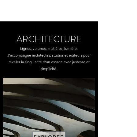
yon_de_poncins
ARCHITECTURE
Lignes, volumes, matières, lumière.
J’accompagne architectes, studios et éditeurs pour
révéler la singularité d’un espace avec justesse et
simplicité.